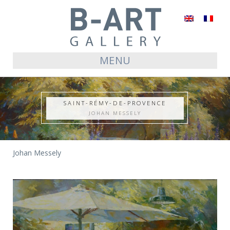
English
Français
MENU
SAINT-RÉMY-DE-PROVENCE
JOHAN MESSELY
Johan Messely